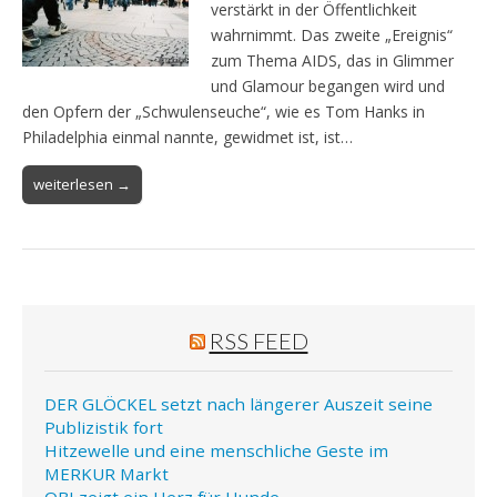
verstärkt in der Öffentlichkeit
wahrnimmt. Das zweite „Ereignis“
zum Thema AIDS, das in Glimmer
und Glamour begangen wird und
den Opfern der „Schwulenseuche“, wie es Tom Hanks in
Philadelphia einmal nannte, gewidmet ist, ist…
weiterlesen →
RSS FEED
DER GLÖCKEL setzt nach längerer Auszeit seine
Publizistik fort
Hitzewelle und eine menschliche Geste im
MERKUR Markt
OBI zeigt ein Herz für Hunde