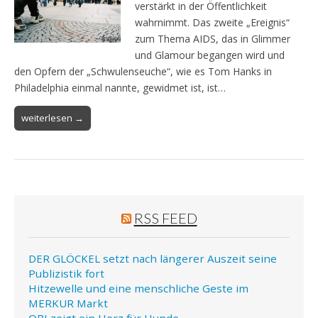
verstärkt in der Öffentlichkeit
wahrnimmt. Das zweite „Ereignis“
zum Thema AIDS, das in Glimmer
und Glamour begangen wird und
den Opfern der „Schwulenseuche“, wie es Tom Hanks in
Philadelphia einmal nannte, gewidmet ist, ist…
weiterlesen →
RSS FEED
DER GLÖCKEL setzt nach längerer Auszeit seine
Publizistik fort
Hitzewelle und eine menschliche Geste im
MERKUR Markt
OBI zeigt ein Herz für Hunde