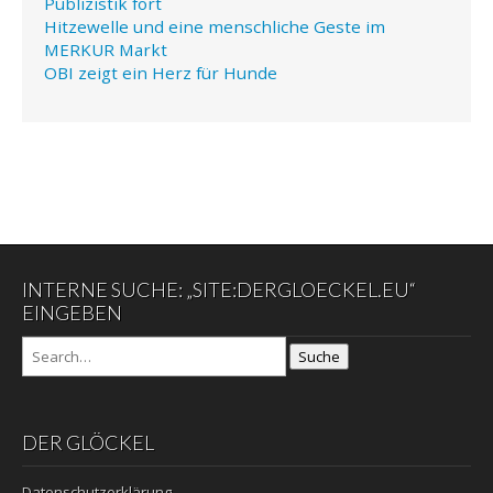
Publizistik fort
Hitzewelle und eine menschliche Geste im
MERKUR Markt
OBI zeigt ein Herz für Hunde
INTERNE SUCHE: „SITE:DERGLOECKEL.EU“
EINGEBEN
Suche
DER GLÖCKEL
Datenschutzerklärung