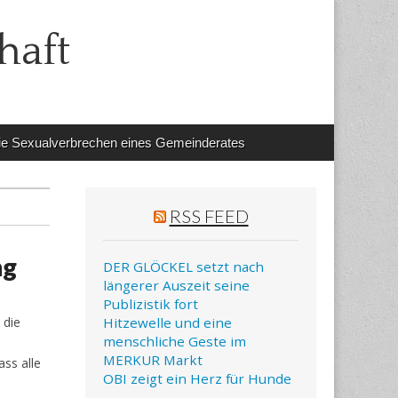
haft
e Sexualverbrechen eines Gemeinderates
RSS FEED
ng
DER GLÖCKEL setzt nach
längerer Auszeit seine
Publizistik fort
 die
Hitzewelle und eine
menschliche Geste im
MERKUR Markt
ss alle
OBI zeigt ein Herz für Hunde