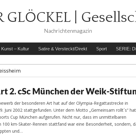
 GLÖCKEL | Gesellsc
Nachrichtenmagazin
Kunst – Kultur
Satire & Versteckt/Direkt
Sport
SERIE: Di
leissheim
rt 2. cSc München der Weik-Stiftu
bewerb der besonderen Art hat auf der Olympia-Regattastrecke in
9. Juni 2002 stattgefunden. Unter dem Motto „Gemeinsam rollt´s“ hat
ports Cup München aufgerufen. Nicht nur, dass im unmittelbaren
 100 km-Skater-Rennen stattfand war eine Besonderheit, sondern, da
appten und…