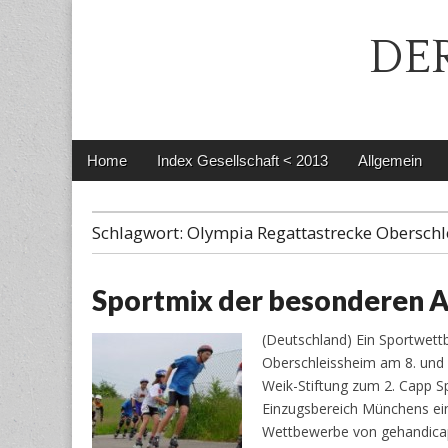
DER
Main
Skip
Home
Index Gesellschaft < 2013
Allgemein
menu
to
content
Schlagwort:
Olympia Regattastrecke Obersch
Sportmix der besonderen A
(Deutschland) Ein Sportwett
Oberschleissheim am 8. und 
Weik-Stiftung zum 2. Capp S
Einzugsbereich Münchens ein
Wettbewerbe von gehandic