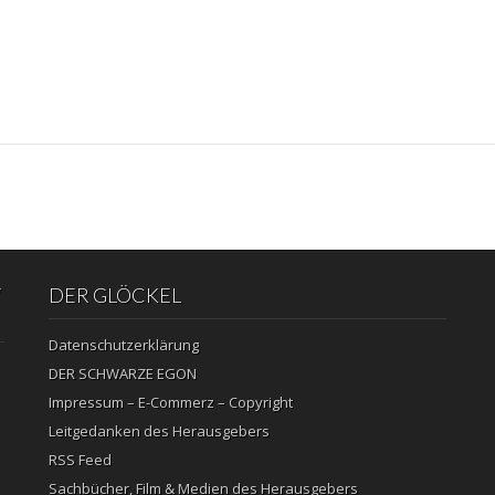
“
DER GLÖCKEL
Datenschutzerklärung
DER SCHWARZE EGON
Impressum – E-Commerz – Copyright
Leitgedanken des Herausgebers
RSS Feed
Sachbücher, Film & Medien des Herausgebers