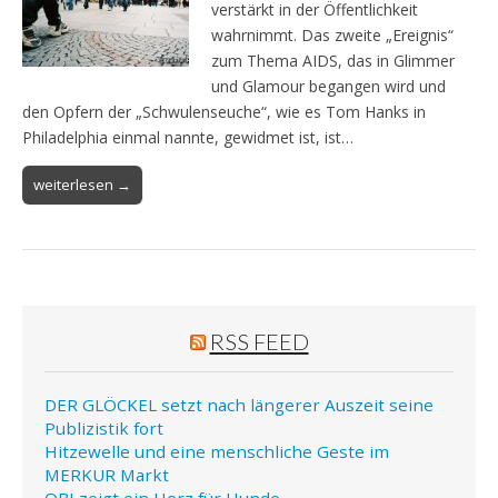
verstärkt in der Öffentlichkeit
wahrnimmt. Das zweite „Ereignis“
zum Thema AIDS, das in Glimmer
und Glamour begangen wird und
den Opfern der „Schwulenseuche“, wie es Tom Hanks in
Philadelphia einmal nannte, gewidmet ist, ist…
weiterlesen →
RSS FEED
DER GLÖCKEL setzt nach längerer Auszeit seine
Publizistik fort
Hitzewelle und eine menschliche Geste im
MERKUR Markt
OBI zeigt ein Herz für Hunde