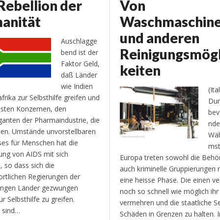
Rebellion der
Von
anität
Waschmaschin
und anderen
Auschlagge
Reinigungsmögl
bend ist der
Faktor Geld,
keiten
daß Länder
wie Indien
(Ita
frika zur Selbsthilfe greifen und
Dur
ssten Konzernen, den
bev
anten der Pharmaindustrie, die
nde
eten. Umstände unvorstellbaren
Wä
es für Menschen hat die
mst
ung von AIDS mit sich
Europa treten sowohl die Behö
, so dass sich die
auch kriminelle Gruppierungen 
rtlichen Regierungen der
eine heisse Phase. Die einen v
gengen Länder gezwungen
noch so schnell wie möglich ihr
r Selbsthilfe zu greifen.
vermehren und die staatliche Se
 sind…
Schäden in Grenzen zu halten. I