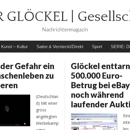
 GLÖCKEL | Gesellsc
Nachrichtenmagazin
Kunst – Kultur
Satire & Versteckt/Direkt
Sport
SERIE: Di
der Gefahr ein
Glöckel enttarn
schenleben zu
500.000 Euro-
ieren
Betrug bei eBay
noch während
(Deutschlan
laufender Aukt
d) Mit einer
gross
Ein
angelegten
int
Werbekamp
len
agne