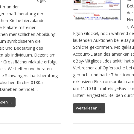
Bet
t man der
der
erschaftsberatung der
Her
chen Kirche hierzulande.
r, 
 Plakate mit einer
Egon Glöckel, noch während de
chen menschlichen Abbildung
laufenden Auktionen bei eBay a
um symbolisieren die
Schliche gekommen. Mit geklau
eit und Bedeutung des
Account-Daten des amerikanis
n als Individuum. Dezent am
eBay-Mitglieds „desiankit“ hat s
r Grossflächenplakate erfolgt
Verbrecher auf Opfersuche bei
eis: Wir helfen und beraten
gemacht und hatte 7 Auktionen
Die Schwangerschaftsberatung
exklusiven Elektronikartikeln am
olischen Kirche. 01805 –
um 11:10 Uhr mittels „eBay-Tu
 Daneben befindet…
Lister“ eingestellt. Bei den dur
lesen →
weiterlesen →