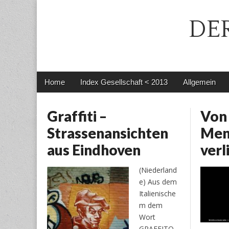
DER
Main
Skip
Home
Index Gesellschaft < 2013
Allgemein
menu
to
content
Graffiti –
Von 
Strassenansichten
Men
aus Eindhoven
verl
(Niederland
e) Aus dem
Italienische
m dem
Wort
GRAFFITO,