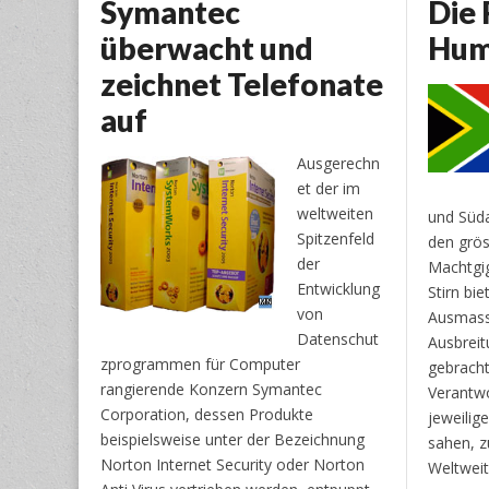
Symantec
Die 
überwacht und
Hum
zeichnet Telefonate
auf
Ausgerechn
et der im
weltweiten
und Süda
Spitzenfeld
den grö
der
Machtgig
Entwicklung
Stirn bi
von
Ausmass
Datenschut
Ausbreit
zprogrammen für Computer
gebracht
rangierende Konzern Symantec
Verantwo
Corporation, dessen Produkte
jeweili
beispielsweise unter der Bezeichnung
sahen, zu
Norton Internet Security oder Norton
Weltweit