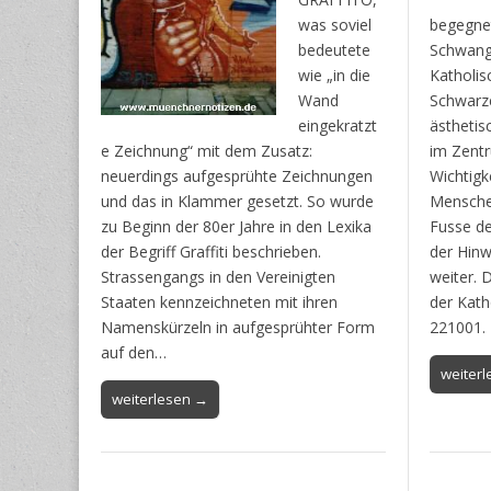
was soviel
begegne
bedeutete
Schwang
wie „in die
Katholis
Wand
Schwarze
eingekratzt
ästhetis
e Zeichnung“ mit dem Zusatz:
im Zentr
neuerdings aufgesprühte Zeichnungen
Wichtigk
und das in Klammer gesetzt. So wurde
Mensche
zu Beginn der 80er Jahre in den Lexika
Fusse de
der Begriff Graffiti beschrieben.
der Hinw
Strassengangs in den Vereinigten
weiter. 
Staaten kennzeichneten mit ihren
der Kath
Namenskürzeln in aufgesprühter Form
221001.
auf den…
weiter
weiterlesen →