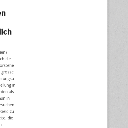
en
ich
lien)
ch die
orstehe
 grosse
hrungsu
ellung in
rden als
nun in
ersuchen
 Geld zu
ite, die
n