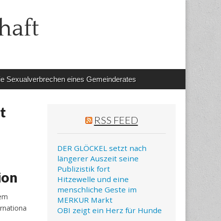
haft
e Sexualverbrechen eines Gemeinderates
t
RSS FEED
DER GLÖCKEL setzt nach
längerer Auszeit seine
Publizistik fort
ion
Hitzewelle und eine
menschliche Geste im
em
MERKUR Markt
ernationa
OBI zeigt ein Herz für Hunde