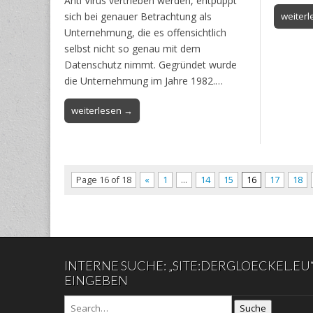
Anti Virus vertrieben werden, entpuppt
sich bei genauer Betrachtung als
weiter
Unternehmung, die es offensichtlich
selbst nicht so genau mit dem
Datenschutz nimmt. Gegründet wurde
die Unternehmung im Jahre 1982.…
weiterlesen →
Page 16 of 18
«
1
…
14
15
16
17
18
INTERNE SUCHE: „SITE:DERGLOECKEL.EU
EINGEBEN
Suche