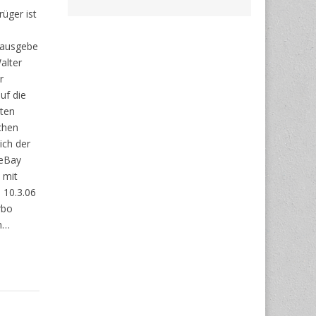
rüger ist
ausgebe
Walter
r
uf die
ten
chen
ich der
 eBay
 mit
 10.3.06
rbo
ch…