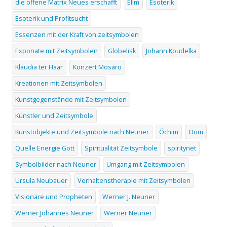
die offene Matrix Neues erschafft
Elim
Esoterik
Esoterik und Profitsucht
Essenzen mit der Kraft von zeitsymbolen
Exponate mit Zeitsymbolen
Globelisk
Johann Koudelka
Klaudia ter Haar
Konzert Mosaro
Kreationen mit Zeitsymbolen
Kunstgegenstände mit Zeitsymbolen
Künstler und Zeitsymbole
Kunstobjekte und Zeitsymbole nach Neuner
Öchim
Oom
Quelle Energie Gott
Spiritualität Zeitsymbole
spiritynet
Symbolbilder nach Neuner
Umgang mit Zeitsymbolen
Ursula Neubauer
Verhaltenstherapie mit Zeitsymbolen
Visionäre und Propheten
Werner J. Neuner
Werner Johannes Neuner
Werner Neuner