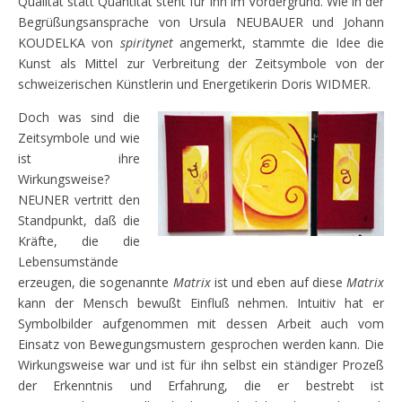
Qualität statt Quantität steht für ihn im Vordergrund. Wie in der
Begrüßungsansprache von Ursula NEUBAUER und Johann
KOUDELKA von
spiritynet
angemerkt, stammte die Idee die
Kunst als Mittel zur Verbreitung der Zeitsymbole von der
schweizerischen Künstlerin und Energetikerin Doris WIDMER.
Doch was sind die
Zeitsymbole und wie
ist ihre
Wirkungsweise?
NEUNER vertritt den
Standpunkt, daß die
Kräfte, die die
Lebensumstände
erzeugen, die sogenannte
Matrix
ist und eben auf diese
Matrix
kann der Mensch bewußt Einfluß nehmen. Intuitiv hat er
Symbolbilder aufgenommen mit dessen Arbeit auch vom
Einsatz von Bewegungsmustern gesprochen werden kann. Die
Wirkungsweise war und ist für ihn selbst ein ständiger Prozeß
der Erkenntnis und Erfahrung, die er bestrebt ist