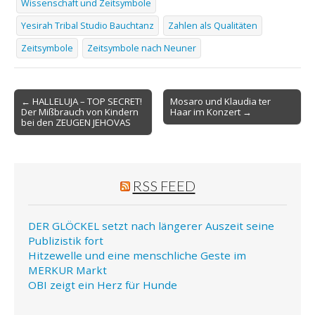
Wissenschaft und Zeitsymbole
Yesirah Tribal Studio Bauchtanz
Zahlen als Qualitäten
Zeitsymbole
Zeitsymbole nach Neuner
Post
← HALLELUJA – TOP SECRET!
Mosaro und Klaudia ter
Der Mißbrauch von Kindern
Haar im Konzert →
navigation
bei den ZEUGEN JEHOVAS
RSS FEED
DER GLÖCKEL setzt nach längerer Auszeit seine
Publizistik fort
Hitzewelle und eine menschliche Geste im
MERKUR Markt
OBI zeigt ein Herz für Hunde