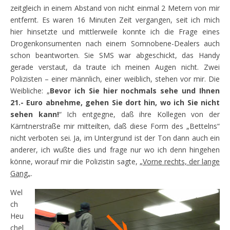
zeitgleich in einem Abstand von nicht einmal 2 Metern von mir
entfernt. Es waren 16 Minuten Zeit vergangen, seit ich mich
hier hinsetzte und mittlerweile konnte ich die Frage eines
Drogenkonsumenten nach einem Somnobene-Dealers auch
schon beantworten. Sie SMS war abgeschickt, das Handy
gerade verstaut, da traute ich meinen Augen nicht. Zwei
Polizisten – einer männlich, einer weiblich, stehen vor mir. Die
Weibliche: „
Bevor ich Sie hier nochmals sehe und Ihnen
21.- Euro abnehme, gehen Sie dort hin, wo ich Sie nicht
sehen kann!
“ Ich entgegne, daß ihre Kollegen von der
Kärntnerstraße mir mitteilten, daß diese Form des „Bettelns“
nicht verboten sei. Ja, im Untergrund ist der Ton dann auch ein
anderer, ich wußte dies und frage nur wo ich denn hingehen
könne, worauf mir die Polizistin sagte, „
Vorne rechts, der lange
Gang
„.
Wel
ch
Heu
chel