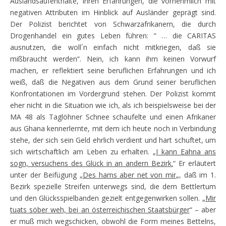
Auslandsaufenthalte, ihren Erfahrungen, die vornehmlich mit
negativen Attributen im Hinblick auf Ausländer geprägt sind.
Der Polizist berichtet von Schwarzafrikanern, die durch
Drogenhandel ein gutes Leben führen: “ … die CARITAS
ausnutzen, die woll´n einfach nicht mitkriegen, daß sie
mißbraucht werden“. Nein, ich kann ihm keinen Vorwurf
machen, er reflektiert seine beruflichen Erfahrungen und ich
weiß, daß die Negativen aus dem Grund seiner beruflichen
Konfrontationen im Vordergrund stehen. Der Polizist kommt
eher nicht in die Situation wie ich, als ich beispielsweise bei der
MA 48 als Taglöhner Schnee schaufelte und einen Afrikaner
aus Ghana kennerlernte, mit dem ich heute noch in Verbindung
stehe, der sich sein Geld ehrlich verdient und hart schuftet, um
sich wirtschaftlich am Leben zu erhalten. „
I kann Eahna ans
sogn, versuchens des Glück in an andern Bezirk.
“ Er erläutert
unter der Beifügung „
Des hams aber net von mir
„, daß im 1.
Bezirk spezielle Streifen unterwegs sind, die dem Bettlertum
und den Glücksspielbanden gezielt entgegenwirken sollen. „
Mir
tuats söber weh, bei an österreichischen Staatsbürger
“ – aber
er muß mich wegschicken, obwohl die Form meines Bettelns,