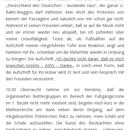
„Deutschland den Deutschen – Ausländer raus“, der ganze U-
Bahn-Waggon darf mithören. Kein Wort des Protestes von
keinem der Passagiere und natürlich von mir schon gar nicht.
Während er seinen Freunden erklärt, daß er auf die Musik steht
und sie immer wieder neu abspielt, bin ich zufrieden über
meine Unauffälligkeit. Teste ab, ob Fußballfan auf die
Aufschrift meiner mitgeführten Tafel eine Reaktion zeigt und
hantiere mit ihr, scheinbar um die Klebefolie wieder in Ordnung
zu bringen. Die Aufschrift „I
ch dachte nicht daran, daß es mich
erwischen könnte – AIDS – Danke
„. In solch einer Form, daß
die Aufschrift für ihn lesbar wird. Er liest und sein Gespräch mit
den Freunden verstummt.
10:30 Überrascht nehme ich zur Kenntnis, daß die
organisierten Bettlergruppen im Bereich der Fußgängerzone
im 1. Bezirk nicht mehr existent sind, begebe mich kurz in die
Malteserkirche
um dann neben deren Eingang, auf dem
mitgebrachten Pölsterchen Platz zu nehmen, mein Schild und
die Schale aufzustellen. Die Kunst des Beobachten ohne
beobachtend zu wirken, zwischendurch Husten – schneuzen,