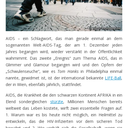
AIDS – ein Schlagwort, das man gerade einmal an dem
sogenannten Welt-AIDS-Tag, der am 1. Dezember jeden
Jahres begangen wird, wieder verstärkt in der Öffentlichkeit
wahrnimmt. Das zweite „Ereignis“ zum Thema AIDS, das in
Glimmer und Glamour begangen wird und den Opfern der
„Schwulenseuche“, wie es
Tom Hanks
in Philadelphia einmal
nannte, gewidmet ist, ist der international bekannte
LIFE-Ball
,
der in Wien, ebenfalls jährlich, stattfindet.
AIDS, die Krankheit die den schwarzen Kontinent AFRIKA in ein
Elend sondergleichen
stürzte
, Millionen Menschen bereits
weltweit das Leben kostete, wirft zwei essentielle Fragen auf.
1. Warum war es bis heute nicht möglich, ein Heilmittel zu
entwickeln, das die HIV-Infizierten vor dem sicheren Tod
bewahrt und 2. Wie verhält sich die Gesellschaft, wenn sie