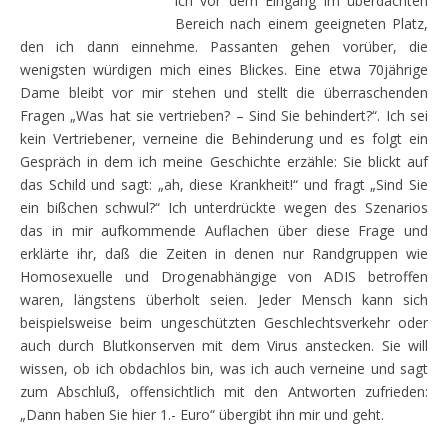
ich vor dem Eingang im überdachten
Bereich nach einem geeigneten Platz,
den ich dann einnehme. Passanten gehen vorüber, die
wenigsten würdigen mich eines Blickes. Eine etwa 70jährige
Dame bleibt vor mir stehen und stellt die überraschenden
Fragen „Was hat sie vertrieben? – Sind Sie behindert?“. Ich sei
kein Vertriebener, verneine die Behinderung und es folgt ein
Gespräch in dem ich meine Geschichte erzähle: Sie blickt auf
das Schild und sagt: „ah, diese Krankheit!“ und fragt „Sind Sie
ein bißchen schwul?“ Ich unterdrückte wegen des Szenarios
das in mir aufkommende Auflachen über diese Frage und
erklärte ihr, daß die Zeiten in denen nur Randgruppen wie
Homosexuelle und Drogenabhängige von ADIS betroffen
waren, längstens überholt seien. Jeder Mensch kann sich
beispielsweise beim ungeschützten Geschlechtsverkehr oder
auch durch Blutkonserven mit dem Virus anstecken. Sie will
wissen, ob ich obdachlos bin, was ich auch verneine und sagt
zum Abschluß, offensichtlich mit den Antworten zufrieden:
„Dann haben Sie hier 1.- Euro“ übergibt ihn mir und geht.