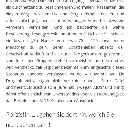
Rücken zur Wand sitze ich im Durchgang – beobachte die fast
als durchhetzend zu bezeichnenden „normalen“ Passanten, die
diesen Weg zwischen U4 und Ring nehmen müssen und
offensichtlich jeglichen, nicht notwendigen Aufenthalt bzw. ein
Verweilen vermeiden. Und ich beobachte die wahre
Bevölkerung dieser grotesk anmutenden Örtlichkeit: Sie scheint
ein bizarres „Zu Hause“ von etwa 70 – 120 anwesenden
Menschen zu sein, deren Schattenleben abseits der
Gesellschaft verläuft und die durch Drogenkonsum gezeichnet
sind. In kleinen Gruppen stehen sie meist zusammen und es
wird vercheckt, daß jeglicher bekannte Krimi angesichts dieses
Szenarios daneben verblassen würde – unvorstellbar. Ein
Drogenbeeinträchtigter bleibt vor mir stehen, ließt die Tafel
und meint: „Müsast a so a Hüfe hab´n wegan AIDS“ und bringt
damit offensichtlich sein Unverständnis über die Notwendigkeit
das Betteln eines AIDS-Kranken zum Ausdruck.
Polizistin: „… gehen Sie dort hin, wo ich Sie
nicht sehen kann!“