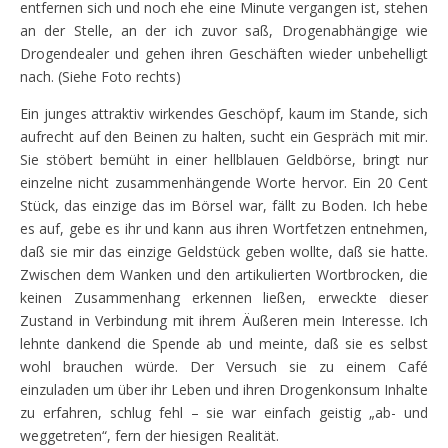
entfernen sich und noch ehe eine Minute vergangen ist, stehen
an der Stelle, an der ich zuvor saß, Drogenabhängige wie
Drogendealer und gehen ihren Geschäften wieder unbehelligt
nach. (Siehe Foto rechts)
Ein junges attraktiv wirkendes Geschöpf, kaum im Stande, sich
aufrecht auf den Beinen zu halten, sucht ein Gespräch mit mir.
Sie stöbert bemüht in einer hellblauen Geldbörse, bringt nur
einzelne nicht zusammenhängende Worte hervor. Ein 20 Cent
Stück, das einzige das im Börsel war, fällt zu Boden. Ich hebe
es auf, gebe es ihr und kann aus ihren Wortfetzen entnehmen,
daß sie mir das einzige Geldstück geben wollte, daß sie hatte.
Zwischen dem Wanken und den artikulierten Wortbrocken, die
keinen Zusammenhang erkennen ließen, erweckte dieser
Zustand in Verbindung mit ihrem Äußeren mein Interesse. Ich
lehnte dankend die Spende ab und meinte, daß sie es selbst
wohl brauchen würde. Der Versuch sie zu einem Café
einzuladen um über ihr Leben und ihren Drogenkonsum Inhalte
zu erfahren, schlug fehl – sie war einfach geistig „ab- und
weggetreten“, fern der hiesigen Realität.